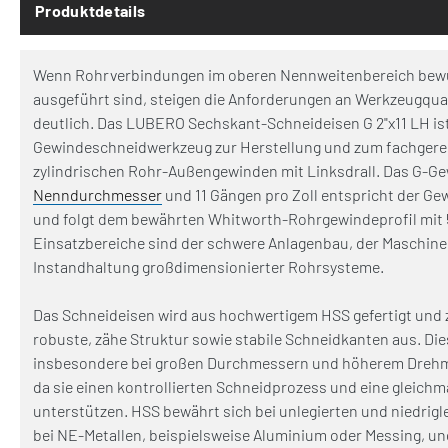
Produktdetails
Wenn Rohrverbindungen im oberen Nennweitenbereich bew
ausgeführt sind, steigen die Anforderungen an Werkzeugqua
deutlich. Das LUBERO Sechskant-Schneideisen G 2"x11 LH ist
Gewindeschneidwerkzeug zur Herstellung und zum fachger
zylindrischen Rohr-Außengewinden mit Linksdrall. Das G-Gew
Nenndurchmesser
und 11 Gängen pro Zoll entspricht der Ge
und folgt dem bewährten Whitworth-Rohrgewindeprofil mit 
Einsatzbereiche sind der schwere Anlagenbau, der Maschine
Instandhaltung großdimensionierter Rohrsysteme.
Das Schneideisen wird aus hochwertigem HSS gefertigt und z
robuste, zähe Struktur sowie stabile Schneidkanten aus. Di
insbesondere bei großen Durchmessern und höherem Drehm
da sie einen kontrollierten Schneidprozess und eine gleichm
unterstützen. HSS bewährt sich bei unlegierten und niedrigl
bei NE-Metallen, beispielsweise Aluminium oder Messing, und