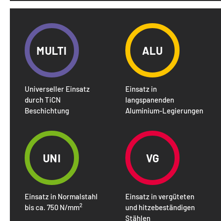
MULTI
ALU
Universeller Einsatz
Einsatz in
durch TiCN
langspanenden
Beschichtung
Aluminium-Legierungen
UNI
VG
Einsatz in Normalstahl
Einsatz in vergüteten
2
bis ca. 750 N/mm
und hitzebeständigen
Stählen