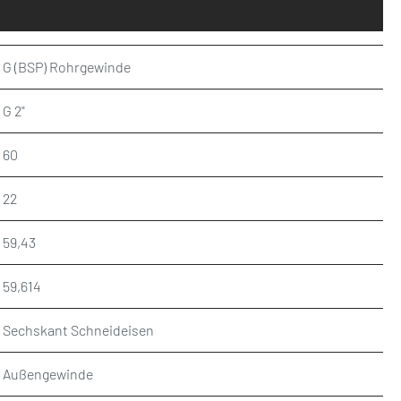
G (BSP) Rohrgewinde
G 2"
60
22
59,43
59,614
Sechskant Schneideisen
Außengewinde