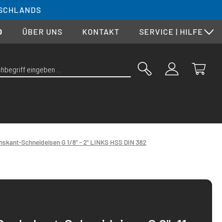
SCHLANDS
0
ÜBER UNS
KONTAKT
SERVICE | HILFE
hskant-Schneideisen G 1/8" - 2" LINKS HSS DIN 382