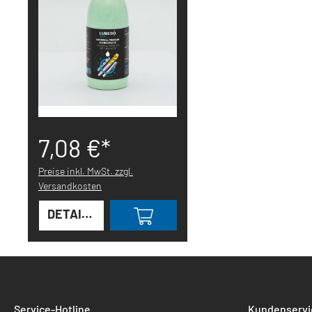
7,08 €*
Preise inkl. MwSt. zzgl.
Versandkosten
DETAILS
Service-Hotline
Kundenservic