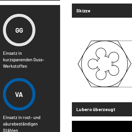
Skizze
GG
Einsatz in
kurzspanenden Guss-
Werkstoffen
VA
Lubero überzeugt
Einsatz in rost- und
säurebeständigen
Stählen