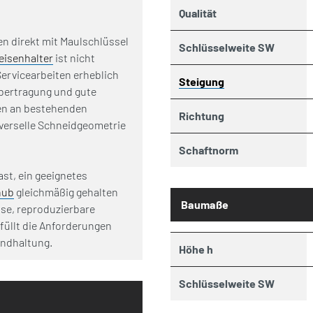
Qualität
n direkt mit Maulschlüssel
Schlüsselweite SW
eisenhalter
ist nicht
Servicearbeiten erheblich
Steigung
übertragung und gute
ten an bestehenden
Richtung
iverselle Schneidgeometrie
Schaftnorm
st, ein geeignetes
hub
gleichmäßig gehalten
Baumaße
ise, reproduzierbare
füllt die Anforderungen
andhaltung.
Höhe h
Schlüsselweite SW