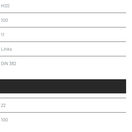
HSS
100
11
Links
DIN 382
22
100