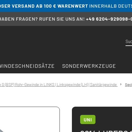
SER VERSAND AB 100 € WARENWERT
INNERHALB DEUT
 HABEN FRAGEN? RUFEN SIE UNS AN!
+49 6204-929098-
WINDESCHNEIDSÄTZE
SONDERWERKZEUGE
 G (BSP) Rohr-Gewinde in LINKS | Linksgewinde (LH) | Sanitärgewinde
Sec
UNI