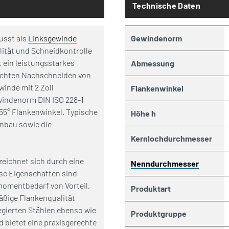
Technische Daten
usst als
Linksgewinde
Gewindenorm
lität und Schneidkontrolle
 ein leistungsstarkes
Abmessung
echten Nachschneiden von
inde mit 2 Zoll
Flankenwinkel
windenorm DIN ISO 228-1
55° Flankenwinkel. Typische
Höhe h
nbau sowie die
Kernlochdurchmesser
eichnet sich durch eine
Nenndurchmesser
ese Eigenschaften sind
omentbedarf von Vorteil,
Produktart
äßige Flankenqualität
egierten Stählen ebenso wie
Produktgruppe
 bietet eine praxisgerechte