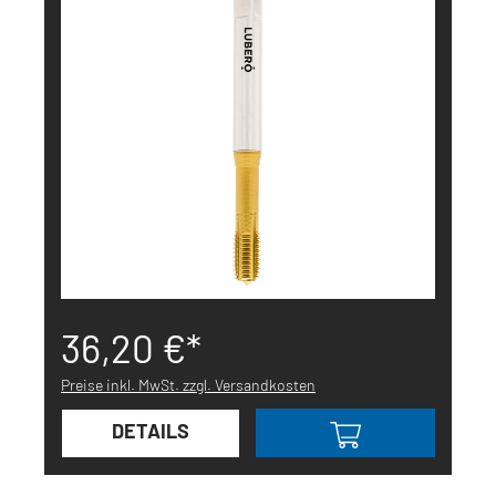
36,20 €*
Preise inkl. MwSt. zzgl. Versandkosten
DETAILS