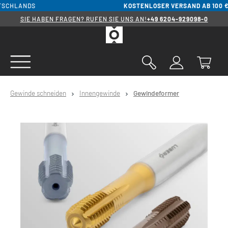
KOSTENLOSER VERSAND AB 100 € WARENWERT
INN
alt springen
SIE HABEN FRAGEN? RUFEN SIE UNS AN!
+49 6204-929098-0
Gewinde schneiden
Innengewinde
Gewindeformer