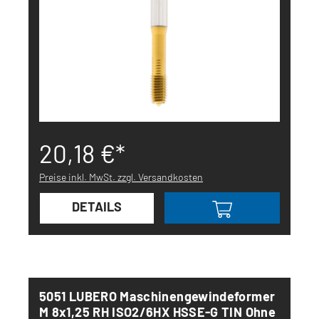
20,18 €*
Preise inkl. MwSt. zzgl. Versandkosten
DETAILS
5051 LUBERO Maschinengewindeformer
M 8x1,25 RH ISO2/6HX HSSE-G TIN Ohne