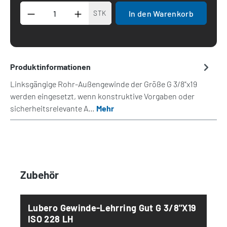
Produkt Anzahl: Gib den gewünschten Wert 
In den Warenkorb
STK
Produktinformationen
Linksgängige Rohr-Außengewinde der Größe G 3/8"x19
werden eingesetzt, wenn konstruktive Vorgaben oder
sicherheitsrelevante A…
Mehr
Produktgalerie überspringen
Zubehör
Lubero Gewinde-Lehrring Gut G 3/8"x19
ISO 228 LH