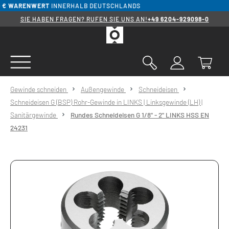
€ WARENWERT
INNERHALB DEUTSCHLANDS
KO
alt springen
SIE HABEN FRAGEN? RUFEN SIE UNS AN!
+49 6204-929098-0
Gewinde schneiden
Außengewinde
Schneideisen
Schneideisen G (BSP) Rohr-Gewinde in LINKS | Linksgewinde (LH) |
Sanitärgewinde
Rundes Schneideisen G 1/8" - 2" LINKS HSS EN
24231
Bildergalerie überspringen