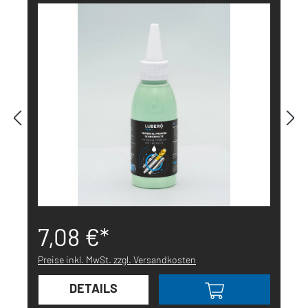
7,08 €*
Preise inkl. MwSt. zzgl. Versandkosten
DETAILS