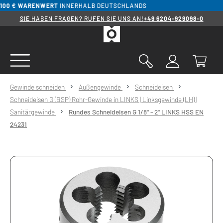
0 € WARENWERT
INNERHALB DEUTSCHLANDS
alt springen
SIE HABEN FRAGEN? RUFEN SIE UNS AN!
+49 6204-929098-0
Gewinde schneiden
Außengewinde
Schneideisen
Schneideisen G (BSP) Rohr-Gewinde in LINKS | Linksgewinde (LH) |
Sanitärgewinde
Rundes Schneideisen G 1/8" - 2" LINKS HSS EN
24231
Bildergalerie überspringen