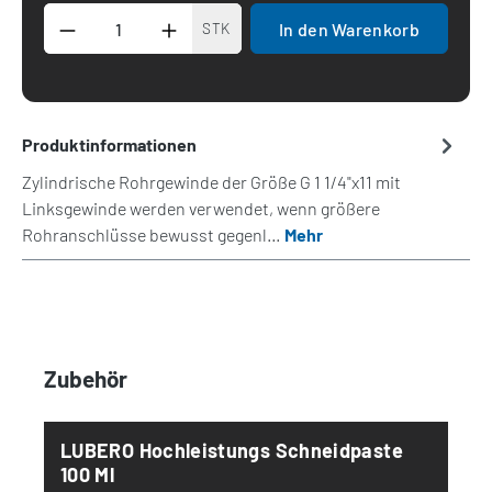
Produkt Anzahl: Gib den gewünschten Wert 
In den Warenkorb
STK
Produktinformationen
Zylindrische Rohrgewinde der Größe G 1 1/4"x11 mit
Linksgewinde werden verwendet, wenn größere
Rohranschlüsse bewusst gegenl…
Mehr
Produktgalerie überspringen
Zubehör
LUBERO Hochleistungs Schneidpaste
100 Ml