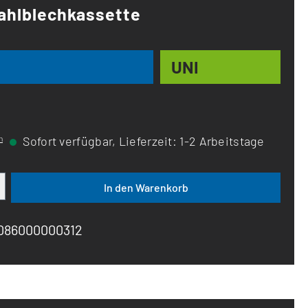
tahlblechkassette
UNI
n
Sofort verfügbar, Lieferzeit: 1-2 Arbeitstage
ib den gewünschten Wert ein oder benutze d
In den Warenkorb
086000000312