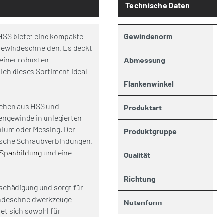
Technische Daten
HSS bietet eine kompakte
Gewindenorm
Gewindeschneiden. Es deckt
 einer robusten
Abmessung
ich dieses Sortiment ideal
Flankenwinkel
ehen aus HSS und
Produktart
engewinde in unlegierten
inium oder Messing. Der
Produktgruppe
rische Schraubverbindungen.
Spanbildung
und eine
Qualität
Richtung
eschädigung und sorgt für
indeschneidwerkzeuge
Nutenform
et sich sowohl für