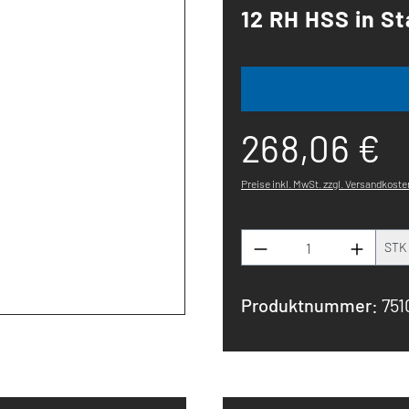
12 RH HSS in S
268,06 €
Preise inkl. MwSt. zzgl. Versandkoste
Produkt Anzahl: G
STK
Produktnummer:
751