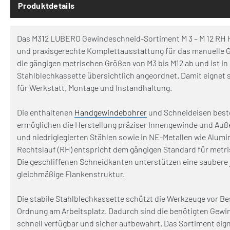
Produktdetails
Das M312 LUBERO Gewindeschneid-Sortiment M 3 – M 12 RH 
und praxisgerechte Komplettausstattung für das manuelle 
die gängigen metrischen Größen von M3 bis M12 ab und ist in
Stahlblechkassette übersichtlich angeordnet. Damit eignet s
für Werkstatt, Montage und Instandhaltung.
Die enthaltenen
Handgewindebohrer
und Schneideisen best
ermöglichen die Herstellung präziser Innengewinde und Auß
und niedriglegierten Stählen sowie in NE-Metallen wie Alum
Rechtslauf (RH) entspricht dem gängigen Standard für met
Die geschliffenen Schneidkanten unterstützen eine saubere
gleichmäßige Flankenstruktur.
Die stabile Stahlblechkassette schützt die Werkzeuge vor B
Ordnung am Arbeitsplatz. Dadurch sind die benötigten Gew
schnell verfügbar und sicher aufbewahrt. Das Sortiment eign