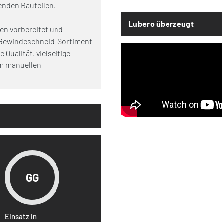
enden Bauteilen.
Lubero überzeugt
en vorbereitet und
 Gewindeschneid-Sortiment
 Qualität, vielseitige
im manuellen
GG
Einsatz in