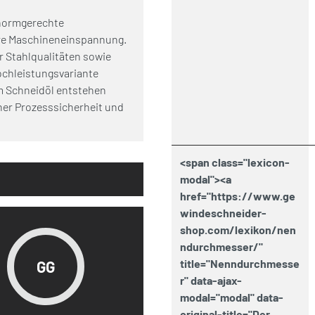
ormgerechte
ere Maschineneinspannung.
r Stahlqualitäten sowie
ochleistungsvariante
em Schneidöl entstehen
her Prozesssicherheit und
<span class="lexicon-
modal"><a
href="https://www.ge
windeschneider-
shop.com/lexikon/nen
ndurchmesser/"
title="Nenndurchmesse
GG
r" data-ajax-
modal="modal" data-
original-title="Der