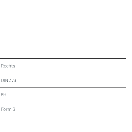
Rechts
DIN 376
6H
Form B