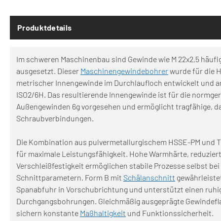
Produktdetails
Im schweren Maschinenbau sind Gewinde wie M 22x2,5 häufi
ausgesetzt. Dieser
Maschinengewindebohrer
wurde für die H
metrischer Innengewinde im Durchlaufloch entwickelt und ar
ISO2/6H. Das resultierende Innengewinde ist für die normg
Außengewinden 6g vorgesehen und ermöglicht tragfähige, da
Schraubverbindungen.
Die Kombination aus pulvermetallurgischem HSSE-PM und T
für maximale Leistungsfähigkeit. Hohe Warmhärte, reduziert
Verschleißfestigkeit ermöglichen stabile Prozesse selbst be
Schnittparametern. Form B mit
Schälanschnitt
gewährleistet
Spanabfuhr in Vorschubrichtung und unterstützt einen ruhi
Durchgangsbohrungen. Gleichmäßig ausgeprägte Gewindefl
sichern konstante
Maßhaltigkeit
und Funktionssicherheit.