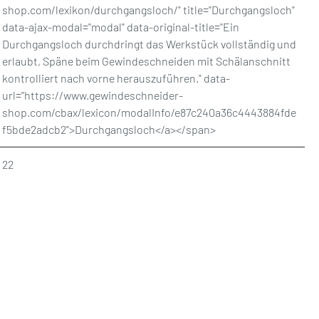
shop.com/lexikon/durchgangsloch/" title="Durchgangsloch"
data-ajax-modal="modal" data-original-title="Ein
Durchgangsloch durchdringt das Werkstück vollständig und
erlaubt, Späne beim Gewindeschneiden mit Schälanschnitt
kontrolliert nach vorne herauszuführen." data-
url="https://www.gewindeschneider-
shop.com/cbax/lexicon/modalInfo/e87c240a36c4443884fde
f5bde2adcb2">Durchgangsloch</a></span>
22