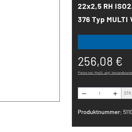
22x2,5 RH ISO
376 Typ MULTI 
256,08 €
Preise inkl. MwSt. zzgl. Versandkoste
Produkt Anzahl: G
STK
Produktnummer:
511