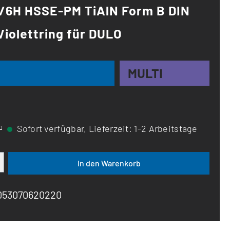
2/6H HSSE-PM TiAlN Form B DIN
Violettring für DULO
MULTI
n
Sofort verfügbar, Lieferzeit: 1-2 Arbeitstage
ib den gewünschten Wert ein oder benutze d
In den Warenkorb
053070620220