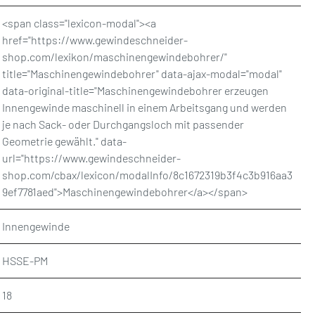
<span class="lexicon-modal"><a
href="https://www.gewindeschneider-
shop.com/lexikon/maschinengewindebohrer/"
title="Maschinengewindebohrer" data-ajax-modal="modal"
data-original-title="Maschinengewindebohrer erzeugen
Innengewinde maschinell in einem Arbeitsgang und werden
je nach Sack- oder Durchgangsloch mit passender
Geometrie gewählt." data-
url="https://www.gewindeschneider-
shop.com/cbax/lexicon/modalInfo/8c1672319b3f4c3b916aa3
9ef7781aed">Maschinengewindebohrer</a></span>
Innengewinde
HSSE-PM
18