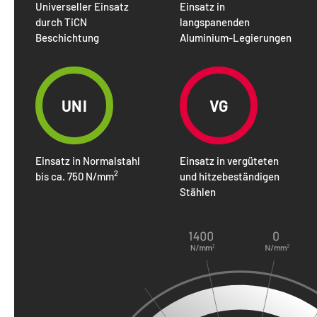
Universeller Einsatz
Einsatz in
durch TiCN
langspanenden
Beschichtung
Aluminium-Legierungen
UNI
VG
Einsatz in Normalstahl
Einsatz in vergüteten
2
bis ca. 750 N/mm
und hitzebeständigen
Stählen