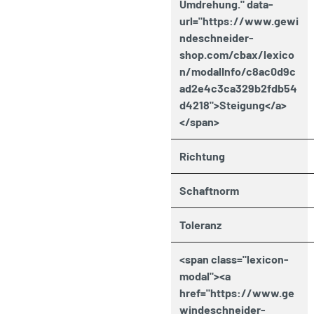
Umdrehung." data-
url="https://www.gewi
ndeschneider-
shop.com/cbax/lexico
n/modalInfo/c8ac0d9c
ad2e4c3ca329b2fdb54
d4218">Steigung</a>
</span>
Richtung
Schaftnorm
Toleranz
<span class="lexicon-
modal"><a
href="https://www.ge
windeschneider-