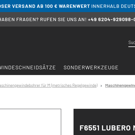
SER VERSAND AB 100 € WARENWERT
INNERHALB DEUT
 HABEN FRAGEN? RUFEN SIE UNS AN!
+49 6204-929098-
WINDESCHNEIDSÄTZE
SONDERWERKZEUGE
schinengewindebohrer für M (metrisches Regelgewinde)
Maschinengewind
F6551 LUBERO 