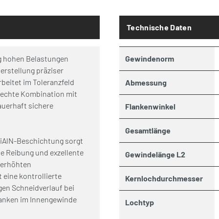
Technische Daten
g hohen Belastungen
Gewindenorm
erstellung präziser
beitet im Toleranzfeld
Abmessung
erechte Kombination mit
uerhaft sichere
Flankenwinkel
Gesamtlänge
iAlN-Beschichtung sorgt
e Reibung und exzellente
Gewindelänge L2
i erhöhten
 eine kontrollierte
Kernlochdurchmesser
gen Schneidverlauf bei
anken im Innengewinde
Lochtyp