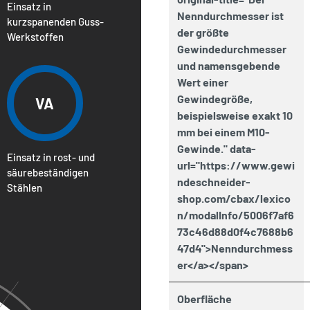
Einsatz in
Nenndurchmesser ist
kurzspanenden Guss-
der größte
Werkstoffen
Gewindedurchmesser
und namensgebende
Wert einer
Gewindegröße,
VA
beispielsweise exakt 10
mm bei einem M10-
Gewinde." data-
Einsatz in rost- und
url="https://www.gewi
säurebeständigen
ndeschneider-
Stählen
shop.com/cbax/lexico
n/modalInfo/5006f7af6
73c46d88d0f4c7688b6
47d4">Nenndurchmess
er</a></span>
Oberfläche