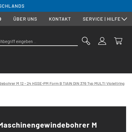
SCHLANDS
0
ÜBER UNS
KONTAKT
SERVICE | HILFE
ebohrer M 12 - 24 HSSE-PM Form B TiAlN DIN 376 Typ MULTI Violettring
Maschinengewindebohrer M