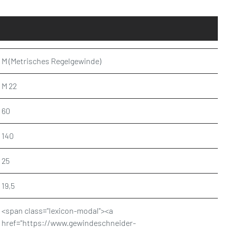
M (Metrisches Regelgewinde)
M 22
60
140
25
19,5
<span class="lexicon-modal"><a
href="https://www.gewindeschneider-