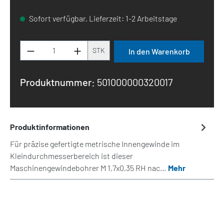
Sofort verfügbar, Lieferzeit: 1-2 Arbeitstage
Produkt Anzahl: Gib den gewünschten Wert 
STK
In den Warenkorb
Produktnummer:
501000000320017
Produktinformationen
Für präzise gefertigte metrische Innengewinde im
Kleindurchmesserbereich ist dieser
Maschinengewindebohrer M 1,7x0,35 RH nac…
Mehr