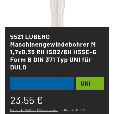
5521 LUBERO
Maschinengewindebohrer M
1,7x0,35 RH ISO2/6H HSSE-G
Form B DIN 371 Typ UNI für
DULO
UNI
23,55 €
Preise inkl. MwSt. zzgl. Versandkosten
Nettopreis: 19,79 €