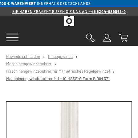
0 € WARENWERT
INNERHALB DEUTSCHLANDS
alt springen
SIE HABEN FRAGEN? RUFEN SIE UNS AN!
+49 6204-929098-0
Gewinde schneiden
Innengewinde
Maschinengewindebohrer
Maschinengewindebohrer für M (metrisches Regelgewinde)
Maschinengewindebohrer M 1 - 10 HSSE-G Form B DIN 371
Bildergalerie überspringen