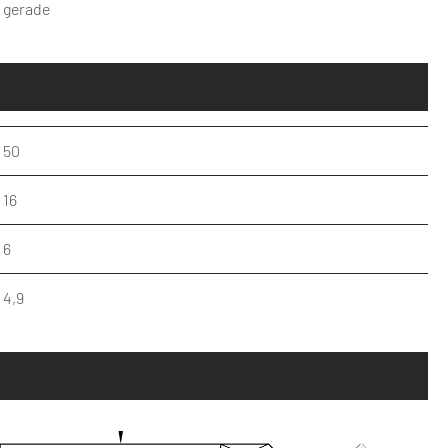
gerade
50
16
6
4,9