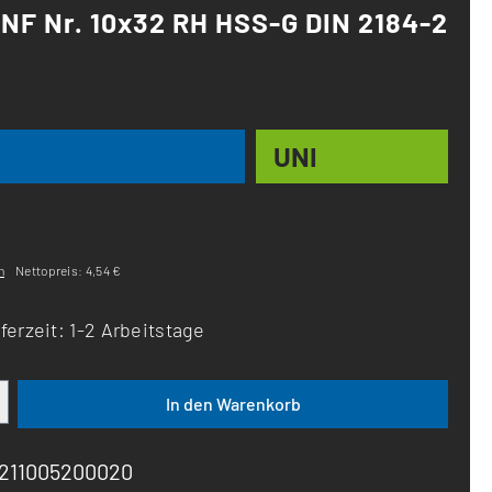
NF Nr. 10x32 RH HSS-G DIN 2184-2
UNI
n
Nettopreis: 4,54 €
ferzeit: 1-2 Arbeitstage
ib den gewünschten Wert ein oder benutze d
In den Warenkorb
2211005200020