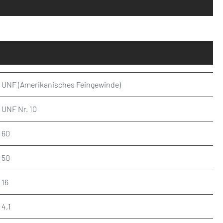
UNF (Amerikanisches Feingewinde)
UNF Nr. 10
60
50
16
4,1