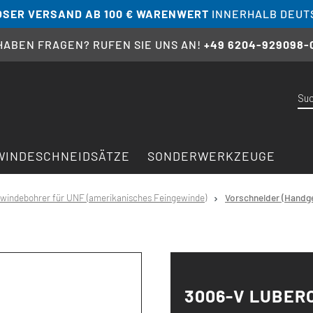
SER VERSAND AB 100 € WARENWERT
INNERHALB DEUT
 HABEN FRAGEN? RUFEN SIE UNS AN!
+49 6204-929098-
WINDESCHNEIDSÄTZE
SONDERWERKZEUGE
windebohrer für UNF (amerikanisches Feingewinde)
Vorschneider (Handge
3006-V LUBER