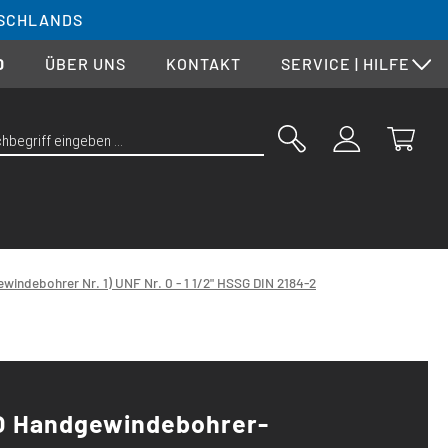
SCHLANDS
0
ÜBER UNS
KONTAKT
SERVICE | HILFE
windebohrer Nr. 1) UNF Nr. 0 - 1 1/2" HSSG DIN 2184-2
O Handgewindebohrer-