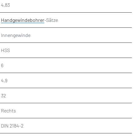
4,83
Handgewindebohrer
-Sätze
Innengewinde
HSS
6
4,9
32
Rechts
DIN 2184-2