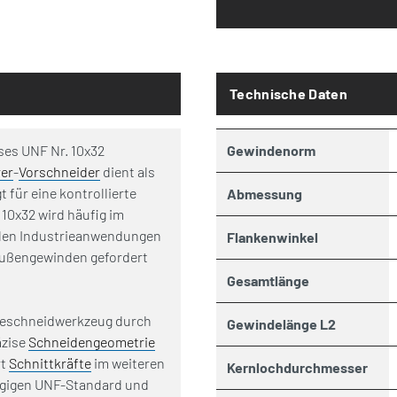
Technische Daten
ises UNF Nr. 10x32
Gewindenorm
er
-
Vorschneider
dient als
 für eine kontrollierte
Abmessung
10x32 wird häufig im
alen Industrieanwendungen
Flankenwinkel
-Außengewinden gefordert
Gesamtlänge
deschneidwerkzeug durch
Gewindelänge L2
äzise
Schneidengeometrie
rt
Schnittkräfte
im weiteren
Kernlochdurchmesser
gigen UNF-Standard und