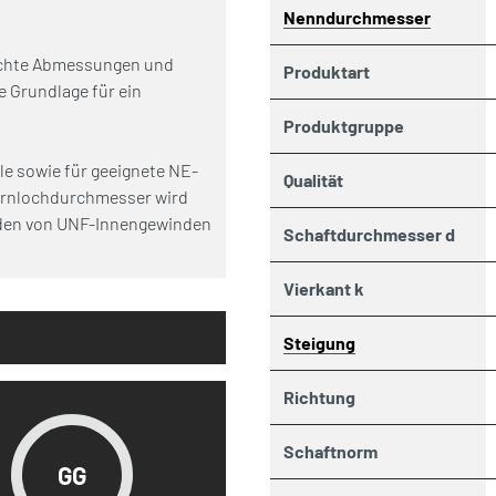
Nenndurchmesser
rechte Abmessungen und
Produktart
ie Grundlage für ein
Produktgruppe
e sowie für geeignete NE-
Qualität
ernlochdurchmesser wird
iden von UNF-Innengewinden
Schaftdurchmesser d
Vierkant k
Steigung
Richtung
Schaftnorm
GG