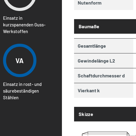
Nutenform
Einsatz in
kurzspanenden Guss-
Baumaße
Werkstoffen
Gesamtlänge
VA
Gewindelänge L2
Schaftdurchmesser d
Einsatz in rost- und
Vierkant k
säurebeständigen
Stählen
Skizze