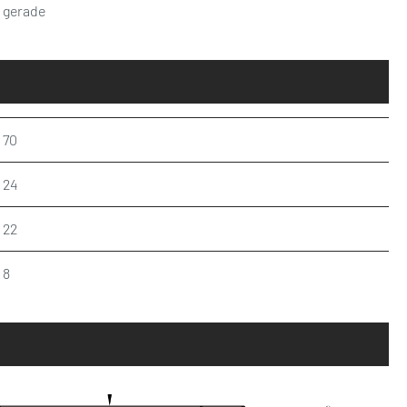
gerade
70
24
22
8