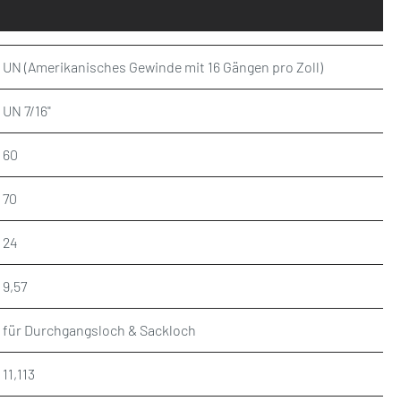
UN (Amerikanisches Gewinde mit 16 Gängen pro Zoll)
UN 7/16"
60
70
24
9,57
für Durchgangsloch & Sackloch
11,113