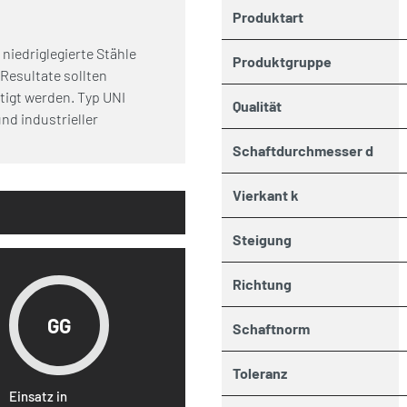
Produktart
niedriglegierte Stähle
Produktgruppe
Resultate sollten
igt werden. Typ UNI
Qualität
nd industrieller
Schaftdurchmesser d
Vierkant k
Steigung
Richtung
GG
Schaftnorm
Toleranz
Einsatz in