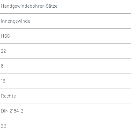
Handgewindebohrer-Sätze
Innengewinde
HSS
22
8
16
Rechts
DIN 2184-2
2B