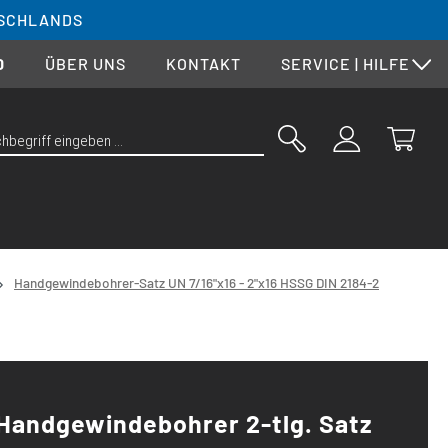
SCHLANDS
0
ÜBER UNS
KONTAKT
SERVICE | HILFE
Handgewindebohrer-Satz UN 7/16"x16 - 2"x16 HSSG DIN 2184-2
Handgewindebohrer 2-tlg. Satz