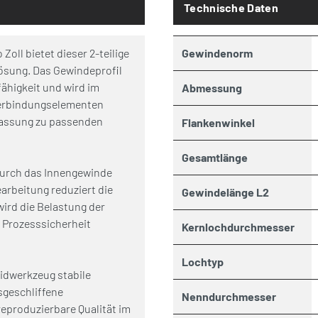
Technische Daten
oll bietet dieser 2-teilige
Gewindenorm
Lösung. Das Gewindeprofil
ähigkeit und wird im
Abmessung
Verbindungselementen
 Passung zu passenden
Flankenwinkel
Gesamtlänge
durch das Innengewinde
earbeitung reduziert die
Gewindelänge L2
wird die Belastung der
d Prozesssicherheit
Kernlochdurchmesser
Lochtyp
idwerkzeug stabile
sgeschliffene
Nenndurchmesser
reproduzierbare Qualität im