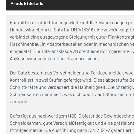
Produktdetails
Für mittlere Unified-Innengewinde mit 16 Gewindegängen pro Z
Handgewindebohrer-Satz für UN 7/16"x16 eine zuverlässige 
verbindet eine ausgewogene Steigung mit guter Flankentragf
Maschinenbau, in Adapterbauteilen oder in mechanischen 
eingesetzt. Die Toleranzklasse 2B stellt eine normgerechte
Außengewinden im Unified-Standard sicher.
Der Satz besteht aus Vorschneider und Fertigschneider, wo
kontrolliert in zwei Stufen gefertigt wird. Diese abgestufte B
Schnittkräfte und verbessert die Maßhaltigkeit. Gleichzeitig 
Schneidkanten minimiert, was sich positiv auf Standzeit un
auswirkt.
Gefertigt aus hochwertigem HSS-G bietet das Gewindeschne
Schneidkanten, gute Verschleißfestigkeit und eine präzision
Profilgeometrie. Die Ausführung nach DIN 2184-2 garantiert 