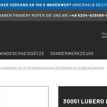
SER VERSAND AB 100 € WARENWERT
INNERHALB DEUT
 HABEN FRAGEN? RUFEN SIE UNS AN!
+49 6204-929098-
WINDESCHNEIDSÄTZE
SONDERWERKZEUGE
indebohrer für 16-UN (amerikanisches UN-Gewinde mit 16-Gänge Steigung)
30051 LUBERO 