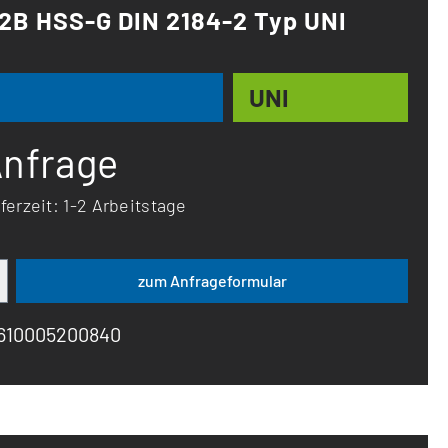
 2B HSS-G DIN 2184-2 Typ UNI
UNI
Anfrage
ferzeit: 1-2 Arbeitstage
Produkt Anzahl: Gib den gewünschten Wert 
zum Anfrageformular
7610005200840