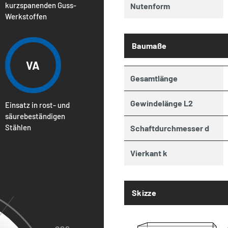
kurzspanenden Guss-
Nutenform
Werkstoffen
Baumaße
VA
Gesamtlänge
Gewindelänge L2
Einsatz in rost- und
säurebeständigen
Stählen
Schaftdurchmesser d
Vierkant k
Skizze