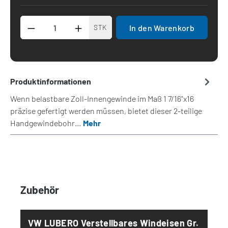
Produkt Anzahl: Gib den gewünschten Wert 
In den Warenkorb
STK
Produktinformationen
Wenn belastbare Zoll-Innengewinde im Maß 1 7/16"x16
präzise gefertigt werden müssen, bietet dieser 2-teilige
Handgewindebohr…
Mehr
Produktgalerie überspringen
Zubehör
VW LUBERO Verstellbares Windeisen Gr.