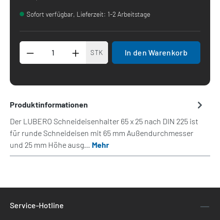
Sofort verfügbar, Lieferzeit: 1-2 Arbeitstage
Produkt Anzahl: Gib den gewünschten Wert 
In den Warenkorb
STK
Produktinformationen
Der LUBERO Schneideisenhalter 65 x 25 nach DIN 225 ist
für runde Schneideisen mit 65 mm Außendurchmesser
und 25 mm Höhe ausg…
Mehr
Service-Hotline