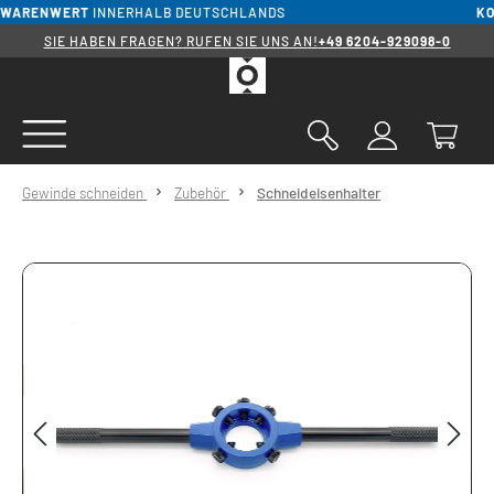
WARENWERT
INNERHALB DEUTSCHLANDS
KOS
alt springen
SIE HABEN FRAGEN? RUFEN SIE UNS AN!
+49 6204-929098-0
Gewinde schneiden
Zubehör
Schneideisenhalter
Bildergalerie überspringen