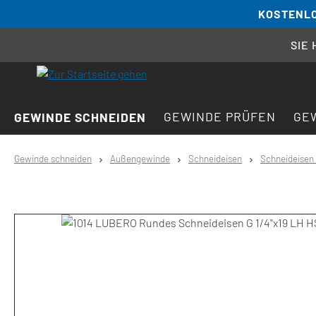
KOSTENLO
springen
Zur Hauptnavigation springen
SIE
GEWINDE PRÜFEN
GE
GEWINDE SCHNEIDEN
Gewinde schneiden
Außengewinde
Schneideisen
Schneideisen 
Bildergalerie überspringen