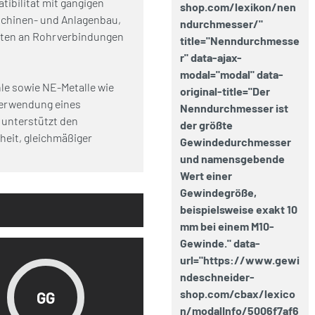
ibilität mit gängigen
shop.com/lexikon/nen
schinen- und Anlagenbau,
ndurchmesser/"
eiten an Rohrverbindungen
title="Nenndurchmesse
r" data-ajax-
modal="modal" data-
le sowie NE-Metalle wie
original-title="Der
Verwendung eines
Nenndurchmesser ist
 unterstützt den
der größte
heit, gleichmäßiger
Gewindedurchmesser
und namensgebende
Wert einer
Gewindegröße,
beispielsweise exakt 10
mm bei einem M10-
Gewinde." data-
url="https://www.gewi
ndeschneider-
shop.com/cbax/lexico
GG
n/modalInfo/5006f7af6