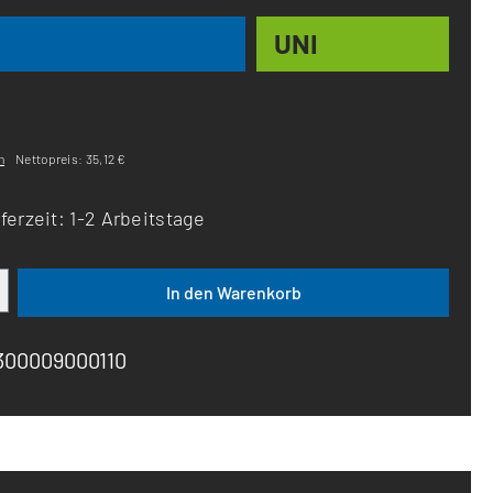
UNI
n
Nettopreis: 35,12 €
ferzeit: 1-2 Arbeitstage
ib den gewünschten Wert ein oder benutze d
In den Warenkorb
300009000110