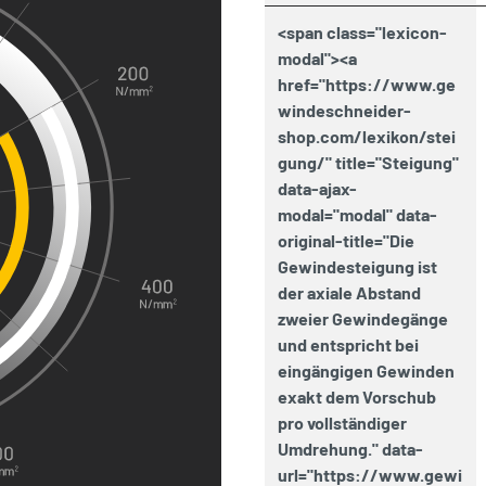
<span class="lexicon-
modal"><a
href="https://www.ge
windeschneider-
shop.com/lexikon/stei
gung/" title="Steigung"
data-ajax-
modal="modal" data-
original-title="Die
Gewindesteigung ist
der axiale Abstand
zweier Gewindegänge
und entspricht bei
eingängigen Gewinden
exakt dem Vorschub
pro vollständiger
Umdrehung." data-
url="https://www.gewi