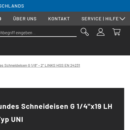
SCHLANDS
0
ÜBER UNS
KONTAKT
SERVICE | HILFE
s Schneideisen G 1/8" - 2" LINKS HSS EN 24231
ndes Schneideisen G 1/4"x19 LH
Typ UNI