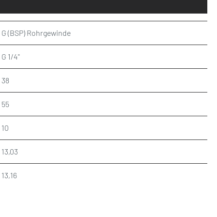
G (BSP) Rohrgewinde
G 1/4"
38
55
10
13,03
13,16