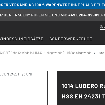
SER VERSAND AB 100 € WARENWERT
INNERHALB DEUT
 HABEN FRAGEN? RUFEN SIE UNS AN!
+49 6204-929098-
WINDESCHNEIDSÄTZE
SONDERWERKZEUGE
G (BSP) Rohr-Gewinde in LINKS | Linksgewinde (LH) | Sanitärgewinde
Runde
1014 LUBERO Ru
HSS EN 24231 