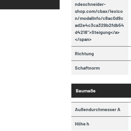
ndeschneider-
shop.com/cbax/lexico
n/modalInfo/c8ac0d9c
ad2e4c3ca329b2fdb54
d4218">Steigung</a>
</span>
Richtung
Schaftnorm
Baumaße
Außendurchmesser A
Höhe h