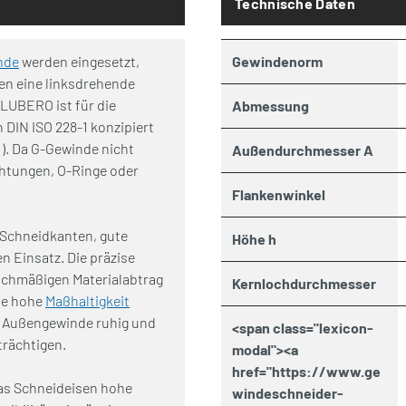
Technische Daten
nde
werden eingesetzt,
Gewindenorm
en eine linksdrehende
 LUBERO ist für die
Abmessung
DIN ISO 228-1 konzipiert
). Da G-Gewinde nicht
Außendurchmesser A
chtungen, O-Ringe oder
Flankenwinkel
 Schneidkanten, gute
Höhe h
n Einsatz. Die präzise
eichmäßigen Materialabtrag
Kernlochdurchmesser
ne hohe
Maßhaltigkeit
as Außengewinde ruhig und
<span class="lexicon-
trächtigen.
modal"><a
href="https://www.ge
das Schneideisen hohe
windeschneider-