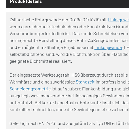
Produktdetails
Zylindrische Rohrgewinde der Größe G 1/4"x19 mit
Linksgewi
wenn aus sicherheitstechnischen oder konstruktiven Gründ
Verschraubung erforderlich ist. Das runde Schneideisen von
normgerechte Herstellung dieses Rohr-Außengewindes nach 
und ermöglicht maßhaltige Ergebnisse mit
Linksgewinde
(LH
selbstabdichtend sind, wird die Dichtfunktion über Flachdi
geeignete Dichtmittel realisiert.
Der eingesetzte Werkzeugstahl HSS überzeugt durch stabile
Warmhärte und eine zuverlässige
Standzeit
im professionelle
Schneidengeometrie
ist auf saubere Flankenbildung und gl
ausgelegt, was insbesondere bei linksgängigen Gewinden ei
unterstützt. Bei korrekt angefaster Rohrkante lässt sich d
kontrolliert schneiden, ohne die Gewindegeometrie zu beein
Gefertigt nach EN 24231 und ausgeführt als Typ UNI erfüllt 